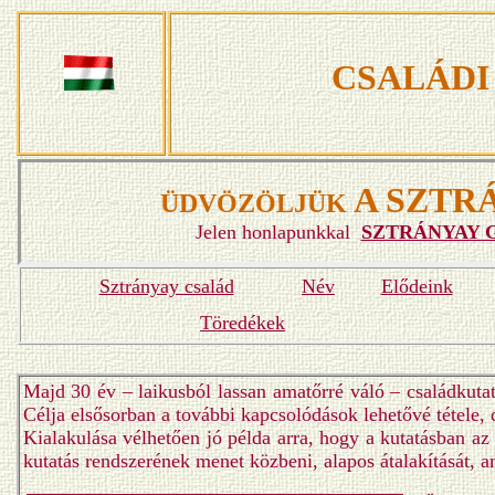
CSALÁDI
A SZTR
ÜDVÖZÖLJÜK
Jelen honlapunkkal
SZTRÁNYAY 
Sztrányay család
Név
Elődeink
Töredékek
Majd 30 év – laikusból lassan amatőrré váló – családkutatá
Célja elsősorban a további kapcsolódások lehetővé tétele,
Kialakulása vélhetően jó példa arra, hogy a kutatásban a
kutatás rendszerének menet közbeni, alapos átalakítását, a