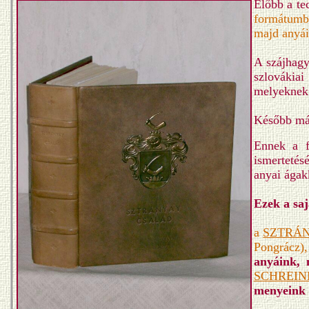
Előbb a te
formátumb
majd anyái
A szájhagy
szlovákia
melyeknek e
Később már
Ennek a f
ismertetés
anyai ágak
Ezek a saj
a
SZTRÁ
Pongrácz),
anyáink, 
SCHREIN
menyeink 
Honla