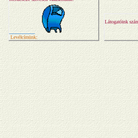
Látogatóink szá
Levélcímünk: