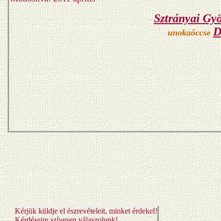
Sztrányai Gy
D
unokaöccse
Kérjük küldje el észrevételeit, minket érdekel!
Kérdéseire szívesen válaszolunk!