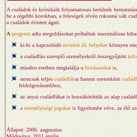
A családok és krónikáik folyamatosan kerülnek bemutatásra
be a régebbi korokban, a feleségek révén rokonná vált csal
a
családok érintett ágait.
A
program
adta megoldásokat próbáltuk maximálisan kihasz
ki-ki a kapcsolódó
neveket
ill.
helyeket
könnyen meg
a
családfán szereplő személyekről összegyűjtött
i
nfo
minden esetben megtalálja a
forrásainkat
is,
nemcsak teljes
családfák
at hanem esetenként
család
feldolgozásunkhoz,
az
anyai családfákat is hozzákötöttük az alap család
a
személyiségi jogokat
i
s figyelembe véve, az élő s
Állapot: 2006. augusztus
Módosítva: 20
11 április